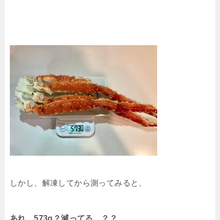
しかし、解凍してから測ってみると、
あれ…573g？減ってる…？？