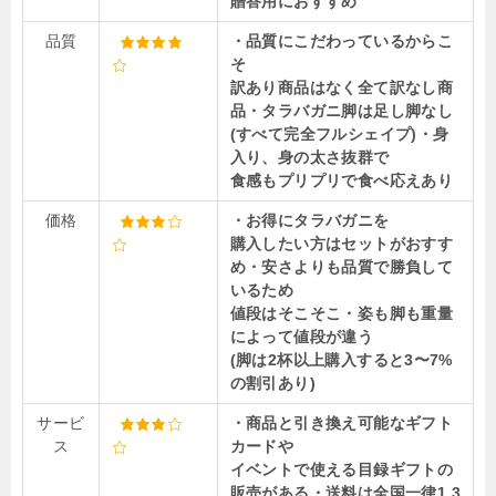
贈答用におすすめ
品質
・品質にこだわっているからこ
そ
訳あり商品はなく全て訳なし商
品
・タラバガニ脚は足し脚なし
(すべて完全フルシェイプ)
・身
入り、身の太さ抜群で
食感もプリプリで食べ応えあり
価格
・お得にタラバガニを
購入したい方はセットがおすす
め
・安さよりも品質で勝負して
いるため
値段はそこそこ
・姿も脚も重量
によって値段が違う
(脚は2杯以上購入すると3〜7%
の割引あり)
サービ
・商品と引き換え可能なギフト
ス
カードや
イベントで使える目録ギフトの
販売がある
・送料は全国一律1,3